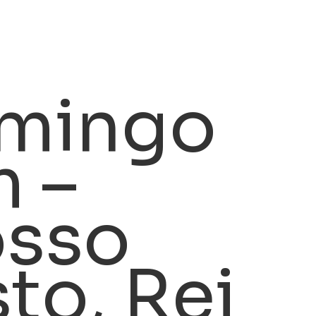
omingo
 –
osso
to, Rei