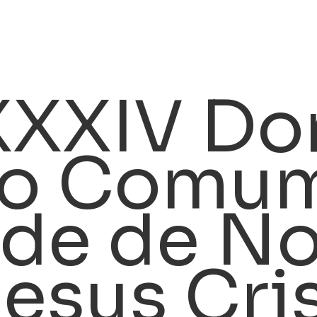
 XXXIV D
o Comum
ade de N
esus Cris