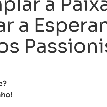
plar a
Paix
ar a
Espera
os
Passioni
e?
nho!