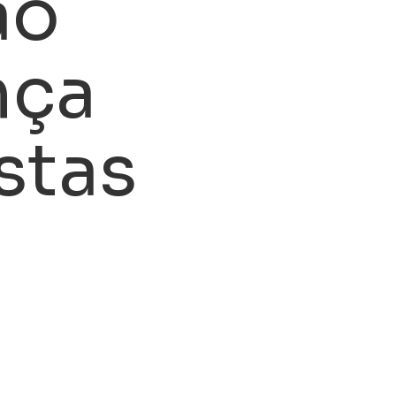
ão
nça
stas