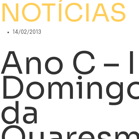
NOTÍCIAS
14/02/2013
Ano C – I
Doming
da
Quares