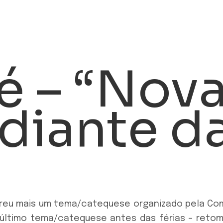
é – “Nov
 diante d
rreu mais um tema/catequese organizado pela Com
o último tema/catequese antes das férias – reto