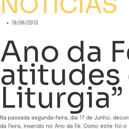
NOTÍCIAS
19/06/2013
Ano da F
atitudes
Liturgia”
Na passada segunda-feira, dia 17 de Junho, deco
da Feira, inserido no Ano da Fé. Como este foi 