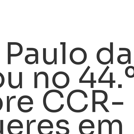
 Paulo da
u no 44.º
ore CCR-
eres em 