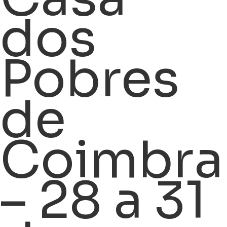
dos
Pobres
de
Coimbra
– 28 a 31