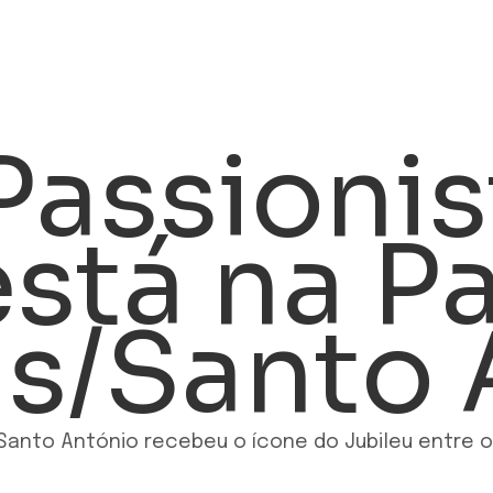
Passionis
está na P
is/Santo
Santo António recebeu o ícone do Jubileu entre o