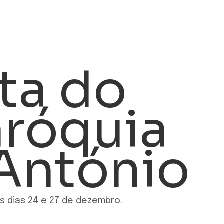
ta do
aróquia
 António
s dias 24 e 27 de dezembro.